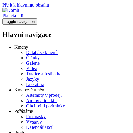
Přejít k hlavnímu obsahu
Planeta lidí
Toggle navigation
Hlavní navigace
Kmeny
Databáze kmenů
Články
Galerie
Videa
Tradice a festivaly
Jazyky
Literatura
Kmenové umění
Artefakty v prodeji
Archiv artefaktů
Obchodní podmínky
Pořádáme
Přednášky
Výstavy
Kalendář akcí
Prodej