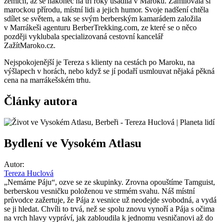
zemích, až se nakonec na tři roky usadila v Maroku. Zamilovala si
marockou přírodu, místní lidi a jejich humor. Svoje nadšení chtěla
sdílet se světem, a tak se svým berberským kamarádem založila
v Marrákeši agenturu BerberTrekking.com, ze které se o něco
později vyklubala specializovaná cestovní kancelář
ZažítMaroko.cz.
Nejspokojenější je Tereza s klienty na cestách po Maroku, na
výšlapech v horách, nebo když se jí podaří usmlouvat nějaká pěkná
cena na marrákešském trhu.
Články autora
Bydlení ve Vysokém Atlasu
Autor:
Tereza Huclová
„Nemáme Páju“, ozve se ze skupinky. Zrovna opouštíme Tamguist,
berberskou vesničku položenou ve strmém svahu. Náš místní
průvodce zažertuje, že Pája z vesnice už neodejde svobodná, a vydá
se ji hledat. Chvíli to trvá, než se spolu znovu vynoří a Pája s očima
na vrch hlavy vypráví, jak zabloudila k jednomu vesničanovi až do