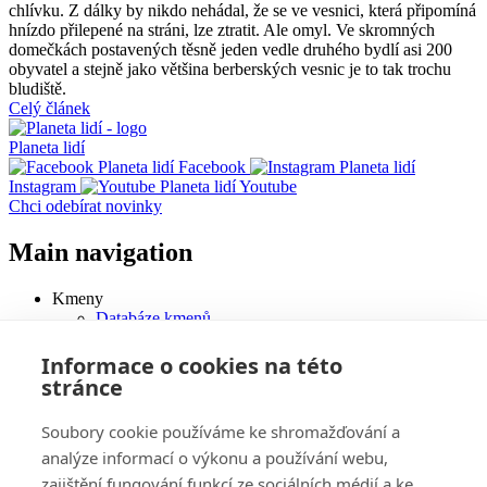
chlívku. Z dálky by nikdo nehádal, že se ve vesnici, která připomíná
hnízdo přilepené na stráni, lze ztratit. Ale omyl. Ve skromných
domečkách postavených těsně jeden vedle druhého bydlí asi 200
obyvatel a stejně jako většina berberských vesnic je to tak trochu
bludiště.
Celý článek
Planeta lidí
Facebook
Instagram
Youtube
Chci odebírat novinky
Main navigation
Kmeny
Databáze kmenů
Články
Galerie
Informace o cookies na této
Videa
stránce
Tradice a festivaly
Jazyky
Soubory cookie používáme ke shromažďování a
Literatura
Kmenové umění
analýze informací o výkonu a používání webu,
Artefakty v prodeji
zajištění fungování funkcí ze sociálních médií a ke