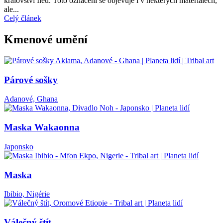
království Ileu. Toto označení se objevuje i v některých materiálech,
ale...
Celý článek
Kmenové umění
Párové sošky
Adanové, Ghana
Maska Wakaonna
Japonsko
Maska
Ibibio, Nigérie
Válečný štít