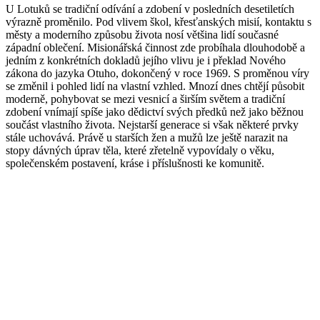
U Lotuků se tradiční odívání a zdobení v posledních desetiletích
výrazně proměnilo. Pod vlivem škol, křesťanských misií, kontaktu s
městy a moderního způsobu života nosí většina lidí současné
západní oblečení. Misionářská činnost zde probíhala dlouhodobě a
jedním z konkrétních dokladů jejího vlivu je i překlad Nového
zákona do jazyka Otuho, dokončený v roce 1969. S proměnou víry
se změnil i pohled lidí na vlastní vzhled. Mnozí dnes chtějí působit
moderně, pohybovat se mezi vesnicí a širším světem a tradiční
zdobení vnímají spíše jako dědictví svých předků než jako běžnou
součást vlastního života. Nejstarší generace si však některé prvky
stále uchovává. Právě u starších žen a mužů lze ještě narazit na
stopy dávných úprav těla, které zřetelně vypovídaly o věku,
společenském postavení, kráse i příslušnosti ke komunitě.