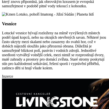
který znovu připomíná, jak obrovským luxusem je evropská
samozřejmost v podobě pitné vody tekoucí z kohoutku.
Vesnice
Lotucké vesnice bývají rozloženy na mírně vyvýšených místech
podél úpatí kopců, nebo na okrajích otevřených savan. Některé jsou
často ukryty mezi skalami nebo zasazeny do svahů hor, což v
dobách nájezdů sloužilo jako přirozená obrana. Důležitá je
samozřejmě blízkost polí, pastvin i vodních zdrojů. Jednotlivé
usedlosti vytvářejí volnější celek, mezi nimiž se rozprostírají dvory,
malé zahrady a prostory pro domácí zvířata. Staré stromy poskytují
stín pro každodenní setkávání, řešení sporů i vyprávění příběhů,
zatímco děti si hrají všude kolem.
Inzerce