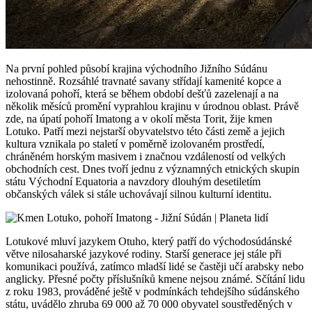
Na první pohled působí krajina východního Jižního Súdánu
nehostinně. Rozsáhlé travnaté savany střídají kamenité kopce a
izolovaná pohoří, která se během období dešťů zazelenají a na
několik měsíců promění vyprahlou krajinu v úrodnou oblast. Právě
zde, na úpatí pohoří Imatong a v okolí města Torit, žije kmen
Lotuko. Patří mezi nejstarší obyvatelstvo této části země a jejich
kultura vznikala po staletí v poměrně izolovaném prostředí,
chráněném horským masivem i značnou vzdáleností od velkých
obchodních cest. Dnes tvoří jednu z významných etnických skupin
státu Východní Equatoria a navzdory dlouhým desetiletím
občanských válek si stále uchovávají silnou kulturní identitu.
Lotukové mluví jazykem Otuho, který patří do východosúdánské
větve nilosaharské jazykové rodiny. Starší generace jej stále při
komunikaci používá, zatímco mladší lidé se častěji učí arabsky nebo
anglicky. Přesné počty příslušníků kmene nejsou známé. Sčítání lidu
z roku 1983, prováděné ještě v podmínkách tehdejšího súdánského
státu, uvádělo zhruba 69 000 až 70 000 obyvatel soustředěných v