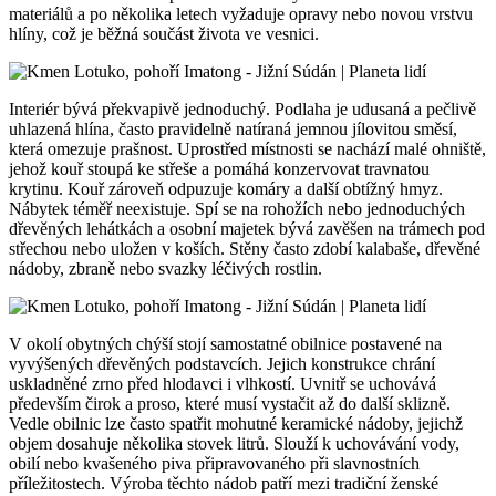
materiálů a po několika letech vyžaduje opravy nebo novou vrstvu
hlíny, což je běžná součást života ve vesnici.
Interiér bývá překvapivě jednoduchý. Podlaha je udusaná a pečlivě
uhlazená hlína, často pravidelně natíraná jemnou jílovitou směsí,
která omezuje prašnost. Uprostřed místnosti se nachází malé ohniště,
jehož kouř stoupá ke střeše a pomáhá konzervovat travnatou
krytinu. Kouř zároveň odpuzuje komáry a další obtížný hmyz.
Nábytek téměř neexistuje. Spí se na rohožích nebo jednoduchých
dřevěných lehátkách a osobní majetek bývá zavěšen na trámech pod
střechou nebo uložen v koších. Stěny často zdobí kalabaše, dřevěné
nádoby, zbraně nebo svazky léčivých rostlin.
V okolí obytných chýší stojí samostatné obilnice postavené na
vyvýšených dřevěných podstavcích. Jejich konstrukce chrání
uskladněné zrno před hlodavci i vlhkostí. Uvnitř se uchovává
především čirok a proso, které musí vystačit až do další sklizně.
Vedle obilnic lze často spatřit mohutné keramické nádoby, jejichž
objem dosahuje několika stovek litrů. Slouží k uchovávání vody,
obilí nebo kvašeného piva připravovaného při slavnostních
příležitostech. Výroba těchto nádob patří mezi tradiční ženské