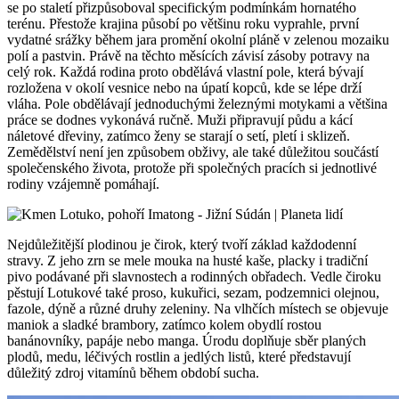
se po staletí přizpůsoboval specifickým podmínkám hornatého
terénu. Přestože krajina působí po většinu roku vyprahle, první
vydatné srážky během jara promění okolní pláně v zelenou mozaiku
polí a pastvin. Právě na těchto měsících závisí zásoby potravy na
celý rok. Každá rodina proto obdělává vlastní pole, která bývají
rozložena v okolí vesnice nebo na úpatí kopců, kde se lépe drží
vláha. Pole obdělávají jednoduchými železnými motykami a většina
práce se dodnes vykonává ručně. Muži připravují půdu a kácí
náletové dřeviny, zatímco ženy se starají o setí, pletí i sklizeň.
Zemědělství není jen způsobem obživy, ale také důležitou součástí
společenského života, protože při společných pracích si jednotlivé
rodiny vzájemně pomáhají.
Nejdůležitější plodinou je čirok, který tvoří základ každodenní
stravy. Z jeho zrn se mele mouka na husté kaše, placky i tradiční
pivo podávané při slavnostech a rodinných obřadech. Vedle čiroku
pěstují Lotukové také proso, kukuřici, sezam, podzemnici olejnou,
fazole, dýně a různé druhy zeleniny. Na vlhčích místech se objevuje
maniok a sladké brambory, zatímco kolem obydlí rostou
banánovníky, papáje nebo manga. Úrodu doplňuje sběr planých
plodů, medu, léčivých rostlin a jedlých listů, které představují
důležitý zdroj vitamínů během období sucha.