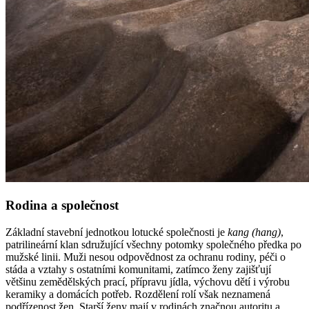
Rodina a společnost
Základní stavební jednotkou lotucké společnosti je
kang (hang)
,
patrilineární klan sdružující všechny potomky společného předka po
mužské linii.
Muži nesou odpovědnost za ochranu rodiny, péči o
stáda a vztahy s ostatními komunitami, zatímco ženy zajišťují
většinu zemědělských prací, přípravu jídla, výchovu dětí i výrobu
keramiky a domácích potřeb. Rozdělení rolí však neznamená
podřízenost žen. Starší ženy mají v rodinách značnou autoritu a