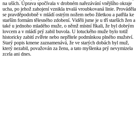
na uších. Úprava spočívala v drobném nařezávání vnějšího okraje
ucha, po jehož zahojení vznikla trvalá vroubkovaná linie. Prováděla
se pravděpodobně v mládí ostrým nožem nebo žiletkou a patřila ke
starším formám tělesného zdobení. Viděli jsme je u tří starších žen a
také u jednoho mladého muže, o němž místní říkali, že byl dobrým
lovcem a v mládí prý zabil buvola. U lotuckého muže bylo totiž
historicky zabití zvířete nebo nepřítele podmínkou plného mužství.
Starý popis kmene zaznamenává, že ve starých dobách byl muž,
který nezabil, považován za ženu, a tato myšlenka prý nevymizela
zcela ani dnes.