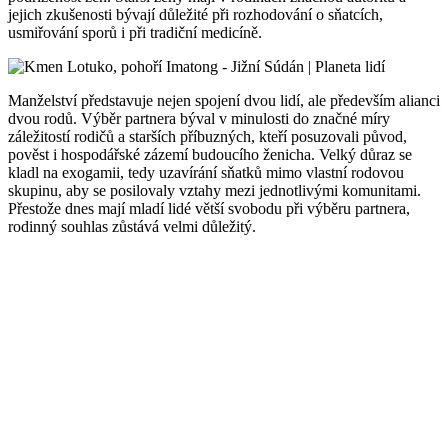
jejich zkušenosti bývají důležité při rozhodování o sňatcích,
usmiřování sporů i při tradiční medicíně.
Manželství představuje nejen spojení dvou lidí, ale především alianci
dvou rodů. Výběr partnera býval v minulosti do značné míry
záležitostí rodičů a starších příbuzných, kteří posuzovali původ,
pověst i hospodářské zázemí budoucího ženicha. Velký důraz se
kladl na exogamii, tedy uzavírání sňatků mimo vlastní rodovou
skupinu, aby se posilovaly vztahy mezi jednotlivými komunitami.
Přestože dnes mají mladí lidé větší svobodu při výběru partnera,
rodinný souhlas zůstává velmi důležitý.