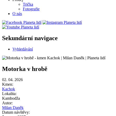
Trička
Fotografie
O nás
Sekundární navigace
Vyhledávání
Motorka v hrobě
02. 04. 2026
Kmen:
Kachok
Lokalita:
Kambodža
Autor:
Milan Daněk
Datum návštěvy: