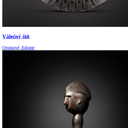
Válečný štít
Oromové, Etiopie