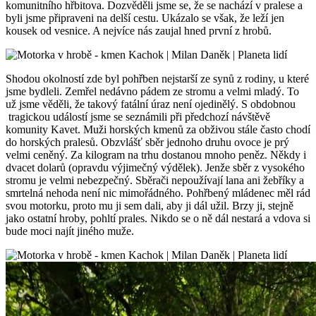
komunitního hřbitova. Dozvěděli jsme se, že se nachází v pralese a
byli jsme připraveni na delší cestu. Ukázalo se však, že leží jen
kousek od vesnice. A nejvíce nás zaujal hned první z hrobů.
Shodou okolností zde byl pohřben nejstarší ze synů z rodiny, u které
jsme bydleli. Zemřel nedávno pádem ze stromu a velmi mladý. To
už jsme věděli, že takový fatální úraz není ojedinělý. S obdobnou
tragickou událostí jsme se seznámili při předchozí návštěvě
komunity Kavet. Muži horských kmenů za obživou stále často chodí
do horských pralesů. Obzvlášť sběr jednoho druhu ovoce je prý
velmi ceněný. Za kilogram na trhu dostanou mnoho peněz. Někdy i
dvacet dolarů (opravdu výjimečný výdělek). Jenže sběr z vysokého
stromu je velmi nebezpečný. Sběrači nepoužívají lana ani žebříky a
smrtelná nehoda není nic mimořádného. Pohřbený mládenec měl rád
svou motorku, proto mu ji sem dali, aby ji dál užil. Brzy ji, stejně
jako ostatní hroby, pohltí prales. Nikdo se o ně dál nestará a vdova si
bude moci najít jiného muže.