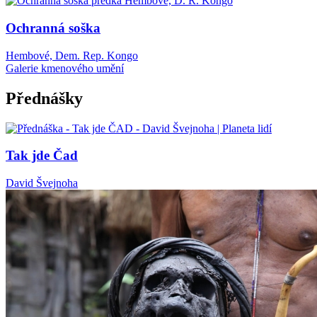
Ochranná soška
Hembové, Dem. Rep. Kongo
Galerie kmenového umění
Přednášky
Tak jde Čad
David Švejnoha