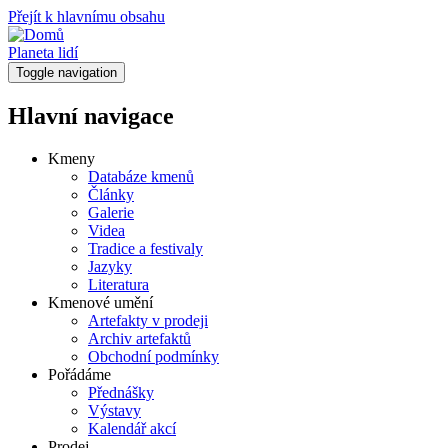
Přejít k hlavnímu obsahu
Planeta lidí
Toggle navigation
Hlavní navigace
Kmeny
Databáze kmenů
Články
Galerie
Videa
Tradice a festivaly
Jazyky
Literatura
Kmenové umění
Artefakty v prodeji
Archiv artefaktů
Obchodní podmínky
Pořádáme
Přednášky
Výstavy
Kalendář akcí
Prodej