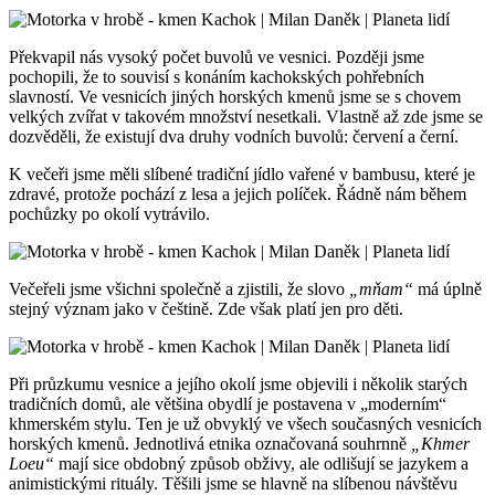
Překvapil nás vysoký počet buvolů ve vesnici. Později jsme
pochopili, že to souvisí s konáním kachokských pohřebních
slavností. Ve vesnicích jiných horských kmenů jsme se s chovem
velkých zvířat v takovém množství nesetkali. Vlastně až zde jsme se
dozvěděli, že existují dva druhy vodních buvolů: červení a černí.
K večeři jsme měli slíbené tradiční jídlo vařené v bambusu, které je
zdravé, protože pochází z lesa a jejich políček. Řádně nám během
pochůzky po okolí vytrávilo.
Večeřeli jsme všichni společně a zjistili, že slovo
„mňam“
má úplně
stejný význam jako v češtině. Zde však platí jen pro děti.
Při průzkumu vesnice a jejího okolí jsme objevili i několik starých
tradičních domů, ale většina obydlí je postavena v „moderním“
khmerském stylu. Ten je už obvyklý ve všech současných vesnicích
horských kmenů. Jednotlivá etnika označovaná souhrnně
„Khmer
Loeu“
mají sice obdobný způsob obživy, ale odlišují se jazykem a
animistickými rituály. Těšili jsme se hlavně na slíbenou návštěvu