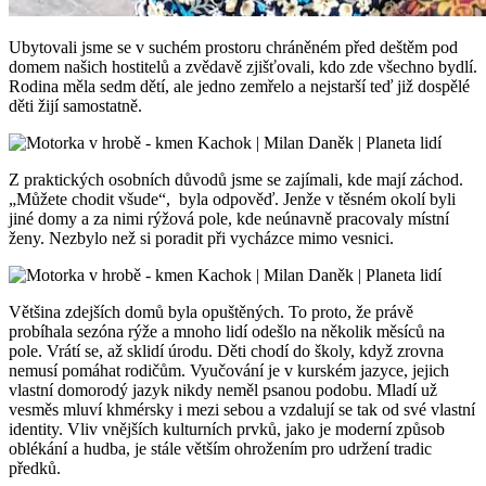
Ubytovali jsme se v suchém prostoru chráněném před deštěm pod
domem našich hostitelů a zvědavě zjišťovali, kdo zde všechno bydlí.
Rodina měla sedm dětí, ale jedno zemřelo a nejstarší teď již dospělé
děti žijí samostatně.
Z praktických osobních důvodů jsme se zajímali, kde mají záchod.
„Můžete chodit všude“,
byla odpověď. Jenže v těsném okolí byli
jiné domy a za nimi rýžová pole, kde neúnavně pracovaly místní
ženy. Nezbylo než si poradit při vycházce mimo vesnici.
Většina zdejších domů byla opuštěných. To proto, že právě
probíhala sezóna rýže a mnoho lidí odešlo na několik měsíců na
pole. Vrátí se, až sklidí úrodu. Děti chodí do školy, když zrovna
nemusí pomáhat rodičům. Vyučování je v kurském jazyce, jejich
vlastní domorodý jazyk nikdy neměl psanou podobu. Mladí už
vesměs mluví khmérsky i mezi sebou a vzdalují se tak od své vlastní
identity. Vliv vnějších kulturních prvků, jako je moderní způsob
oblékání a hudba, je stále větším ohrožením pro udržení tradic
předků.