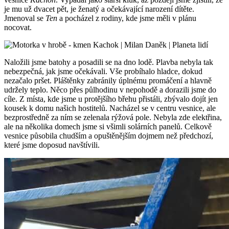
je mu už dvacet pět, je ženatý a očekávající narození dítěte.
Jmenoval se
Ten
a pocházel z rodiny, kde jsme měli v plánu
nocovat.
Naložili jsme batohy a posadili se na dno lodě. Plavba nebyla tak
nebezpečná, jak jsme očekávali. Vše probíhalo hladce, dokud
nezačalo pršet. Pláštěnky zabránily úplnému promáčení a hlavně
udržely teplo. Něco přes půlhodinu v nepohodě a dorazili jsme do
cíle. Z místa, kde jsme u protějšího břehu přistáli, zbývalo dojít jen
kousek k domu našich hostitelů. Nacházel se v centru vesnice, ale
bezprostředně za ním se zelenala rýžová pole. Nebyla zde elektřina,
ale na několika domech jsme si všimli solárních panelů. Celkově
vesnice působila chudším a opuštěnějším dojmem než předchozí,
které jsme doposud navštívili.