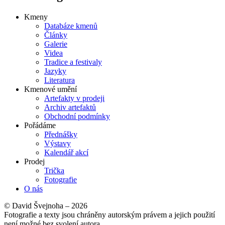
Kmeny
Databáze kmenů
Články
Galerie
Videa
Tradice a festivaly
Jazyky
Literatura
Kmenové umění
Artefakty v prodeji
Archiv artefaktů
Obchodní podmínky
Pořádáme
Přednášky
Výstavy
Kalendář akcí
Prodej
Trička
Fotografie
O nás
© David Švejnoha – 2026
Fotografie a texty jsou chráněny autorským právem a jejich použití
není možné bez svolení autora.