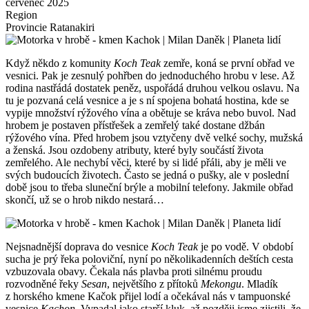
červenec 2025
Region
Provincie Ratanakiri
Když někdo z komunity
Koch Teak
zemře, koná se první obřad ve
vesnici. Pak je zesnulý pohřben do jednoduchého hrobu v lese. Až
rodina nastřádá dostatek peněz, uspořádá druhou velkou oslavu. Na
tu je pozvaná celá vesnice a je s ní spojena bohatá hostina, kde se
vypije množství rýžového vína a obětuje se kráva nebo buvol. Nad
hrobem je postaven přístřešek a zemřelý také dostane džbán
rýžového vína. Před hrobem jsou vztyčeny dvě velké sochy, mužská
a ženská. Jsou ozdobeny atributy, které byly součástí života
zemřelého. Ale nechybí věci, které by si lidé přáli, aby je měli ve
svých budoucích životech. Často se jedná o pušky, ale v poslední
době jsou to třeba sluneční brýle a mobilní telefony. Jakmile obřad
skončí, už se o hrob nikdo nestará…
Nejsnadnější doprava do vesnice
Koch Teak
je po vodě. V období
sucha je prý řeka poloviční, nyní po několikadenních deštích cesta
vzbuzovala obavy. Čekala nás plavba proti silnému proudu
rozvodněné řeky
Sesan
, největšího z přítoků
Mekongu
. Mladík
z horského kmene Kačok přijel lodí a očekával nás v tampuonské
vesnice
Kachon
. Vypadal jako starší kluk, až později jsme zjistili, že