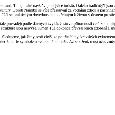
land. Tam je také navštěvuje nejvíce turistů. Daleko tradičnější jsou 
 kultury. Oproti Namibii se více přesouvají za vodními zdroji a pastvina
ičů. Učí se praktickým dovednostem potřebným k životu v drsném prostře
i stále provádějí podle dávných zvyků, často za přítomnosti celé komu
í struktuře jsou nejvýše. Kmen Tua dokonce převzal jejich zdobení a snaž
 Sledujeme, jak ženy tvoří chýši ze použití hlíny, kravských exkrement
bodec štíra. Je symbolem svobodného muže. Až se ožení, musí účes zm