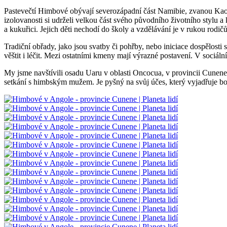
Pastevečtí Himbové obývají severozápadní část Namibie, zvanou Kaoka
izolovanosti si udrželi velkou část svého původního životního stylu a
a kukuřici. Jejich děti nechodí do školy a vzdělávání je v rukou rod
Tradiční obřady, jako jsou svatby či pohřby, nebo iniciace dospělost
věštit i léčit. Mezi ostatními kmeny mají výrazné postavení. V sociáln
My jsme navštívili osadu Uaru v oblasti Oncocua, v provincii Cunene.
setkání s himbským mužem. Je pyšný na svůj účes, který vyjadřuje 