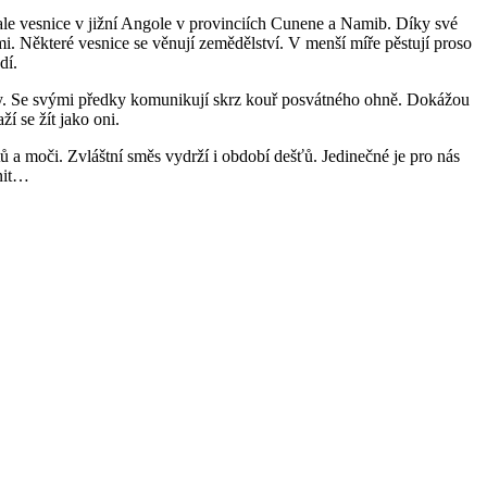
ale vesnice v jižní Angole v provinciích Cunene a Namib. Díky své
mi. Některé vesnice se věnují zemědělství. V menší míře pěstují proso
dí.
nity. Se svými předky komunikují skrz kouř posvátného ohně. Dokážou
í se žít jako oni.
ů a moči. Zvláštní směs vydrží i období dešťů. Jedinečné je pro nás
ěnit…