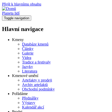
Přejít k hlavnímu obsahu
Planeta lidí
Toggle navigation
Hlavní navigace
Kmeny
Databáze kmenů
Články
Galerie
Videa
Tradice a festivaly
Jazyky
Literatura
Kmenové umění
Artefakty v prodeji
Archiv artefaktů
Obchodní podmínky
Pořádáme
Přednášky
Výstavy
Kalendář akcí
Prodej