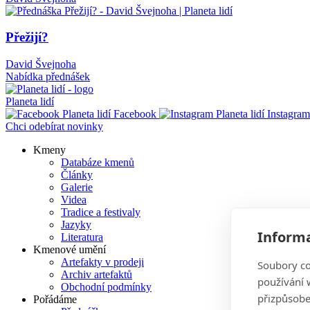
Přežijí?
David Švejnoha
Nabídka přednášek
Planeta lidí
Facebook
Instagram
Chci odebírat novinky
Kmeny
Databáze kmenů
Main
Články
navigation
Galerie
Videa
Tradice a festivaly
Jazyky
Informa
Literatura
Kmenové umění
Artefakty v prodeji
Soubory co
Archiv artefaktů
používání w
Obchodní podmínky
přizpůsobe
Pořádáme