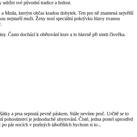
udržet své původní tradice a hrdost.
e a Muila, kterým občas kradou dobytek. Ten pro ně znamená největší
ou nejstarší muži. Ženy nosí speciální pokrývku hlavy zvanou
.
iny. Často dochází k obětování krav a to hlavně při smrti člověka.
tky a prsa sepnutá pevně páskem. Stále nevíme proč. Určitě se to
 pohostinství je jednoduché ubytování. Čisté, jedna postel uprostřed
po pár nocích v prašných tábořištích bychom si to...