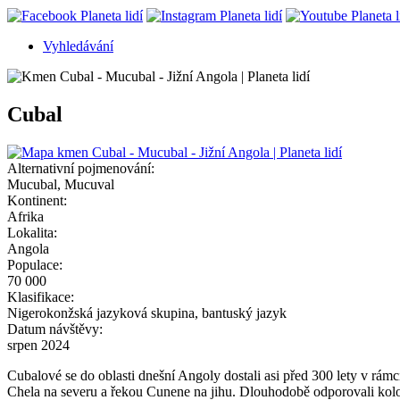
Vyhledávání
Sekundární
navigace
Cubal
Alternativní pojmenování:
Mucubal, Mucuval
Kontinent:
Afrika
Lokalita:
Angola
Populace:
70 000
Klasifikace:
Nigerokonžská jazyková skupina, bantuský jazyk
Datum návštěvy:
srpen 2024
Cubalové se do oblasti dnešní Angoly dostali asi před 300 lety v rámci
Chela na severu a řekou Cunene na jihu. Dlouhodobě odporovali koloniá