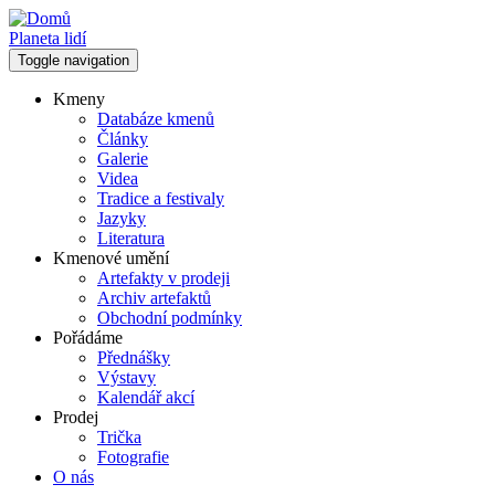
Přejít
k
Planeta lidí
hlavnímu
Toggle navigation
obsahu
Kmeny
Databáze kmenů
Hlavní
Články
navigace
Galerie
Videa
Tradice a festivaly
Jazyky
Literatura
Kmenové umění
Artefakty v prodeji
Archiv artefaktů
Obchodní podmínky
Pořádáme
Přednášky
Výstavy
Kalendář akcí
Prodej
Trička
Fotografie
O nás