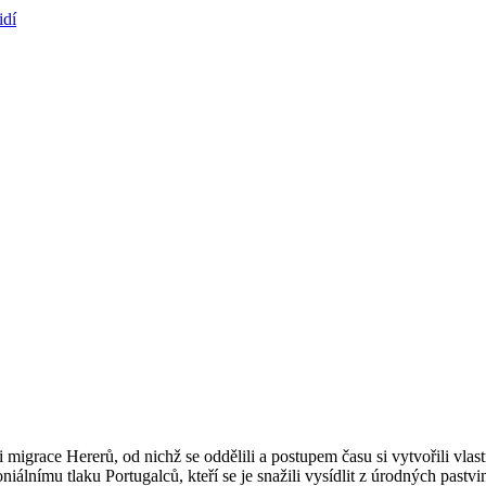
 migrace Hererů, od nichž se oddělili a postupem času si vytvořili vlas
lnímu tlaku Portugalců, kteří se je snažili vysídlit z úrodných pastvi