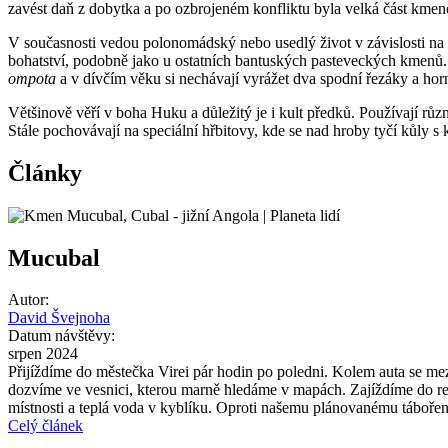
zavést daň z dobytka a po ozbrojeném konfliktu byla velká část kmen
V současnosti vedou polonomádský nebo usedlý život v závislosti na 
bohatství, podobně jako u ostatních bantuských pasteveckých kmenů. 
ompota
a v dívčím věku si nechávají vyrážet dva spodní řezáky a hor
Většinově věří v boha Huku a důležitý je i kult předků. Používají růz
Stále pochovávají na speciální hřbitovy, kde se nad hroby tyčí kůly s
Články
Mucubal
Autor:
David Švejnoha
Datum návštěvy:
srpen 2024
Přijíždíme do městečka Virei pár hodin po poledni. Kolem auta se m
dozvíme ve vesnici, kterou marně hledáme v mapách. Zajíždíme do rest
místnosti a teplá voda v kyblíku. Oproti našemu plánovanému tábořen
Celý článek