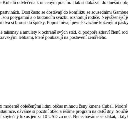
e Kubalů odvlečena k nuceným pracím. I tak si dokázali do dnešní doby 
pastvinách. Dost často se dostávají do konfliktu se sousedními Gambu
Jsou polygamní a o budoucím svazku rozhodují rodiče. Nejváženější js
ní dva si brousí do špičky. Poprsí mívají pevně svázáné koženými pásky
né talismay a amulety k ochraně svých stád, či podpoře zdraví členů rod
 kravskými lebkami, které poukazují na postavení zemřelého.
ezi moderně oblečenými lidmi občas mihnou ženy kmene Cubal. Modré šá
aurace, dáváme si pozdní oběd a řešíme program na další dny. Součástí
í zbytečný luxus jen za 10 USD za noc. Nenecháváme se zlákat, i když 