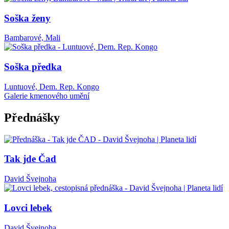
Soška ženy
Bambarové, Mali
Soška předka
Luntuové, Dem. Rep. Kongo
Galerie kmenového umění
Přednášky
Tak jde Čad
David Švejnoha
Lovci lebek
David Švejnoha