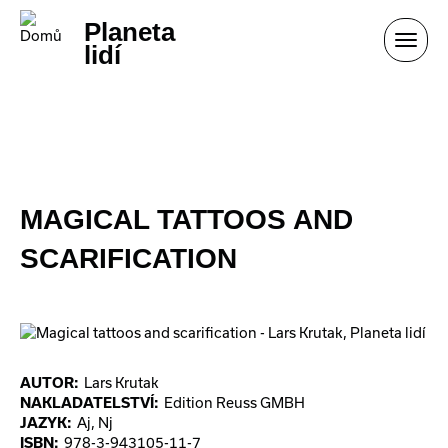
Přejít k hlavnímu obsahu
Planeta
Toggl
lidí
navig
MAGICAL TATTOOS AND
SCARIFICATION
AUTOR:
Lars Krutak
NAKLADATELSTVÍ:
Edition Reuss GMBH
JAZYK:
Aj, Nj
ISBN:
978-3-943105-11-7