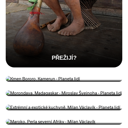
PŘEŽIJÍ?
KAMERUN
MADAGASKAR A KOMORY
SVĚTOVÉ KUCHYNĚ
MAROKO