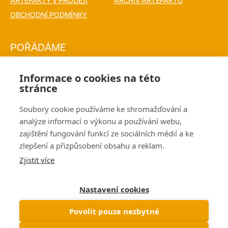
ARTEFAKTY V PRODEJI
ARCHIV ARTEFAKTŮ
OBCHODNÍ PODMÍNKY
POŘÁDÁME
PŘEDNÁŠKY
VÝSTAVY
Informace o cookies na této
KALENDÁŘ AKCÍ
stránce
Soubory cookie používáme ke shromažďování a
PRODEJ
analýze informací o výkonu a používání webu,
zajištění fungování funkcí ze sociálních médií a ke
TRIČKA
FOTOGRAFIE
zlepšení a přizpůsobení obsahu a reklam.
Zjistit více
O NÁS
Nastavení cookies
Povolit pouze nezbytné
© David Švejnoha – 2026