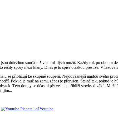
jsou důležitou součástí života mladých mužů. Každý rok po období dešť
kto řešily spory mezi klany. Dnes je to spíše otázkou prestiže. Vítězov
alu se přibližují ke skupině soupeřů. Nejodvážnější najdou svého proti
hodčí. Pokud je muž na zemi, zápas je přerušen. Stejně tak, pokud je hů
bytek. Této dongy se účastní pět vesnic, přihlíží stovky diváků. Muži f
í jim...
Youtube