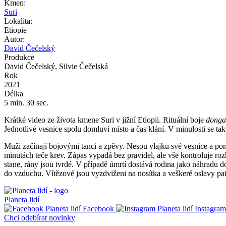
Kmen:
Suri
Lokalita:
Etiopie
Autor:
David Čečelský
Produkce
David Čečelský, Silvie Čečelská
Rok
2021
Délka
5 min. 30 sec.
Krátké video ze života kmene Suri v jižní Etiopii. Rituální boje
donga
Jednotlivé vesnice spolu domluví místo a čas klání. V minulosti se ta
Muži začínají bojovými tanci a zpěvy. Nesou vlajku své vesnice a pom
minutách teče krev. Zápas vypadá bez pravidel, ale vše kontroluje roz
stane, rány jsou tvrdé. V případě úmrtí dostává rodina jako náhradu do
do vzduchu. Vítězové jsou vyzdviženi na nosítka a veškeré oslavy patř
Planeta lidí
Facebook
Instagram
Chci odebírat novinky