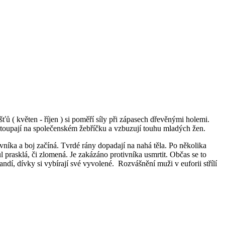
ů ( květen - říjen ) si poměří síly při zápasech dřevěnými holemi.
é stoupají na společenském žebříčku a vzbuzují touhu mladých žen.
vníka a boj začíná. Tvrdé rány dopadají na nahá těla. Po několika
l prasklá, či zlomená. Je zakázáno protivníka usmrtit. Občas se to
andí, dívky si vybírají své vyvolené. Rozvášnění muži v euforii střílí