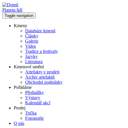
Přejít
k
Planeta lidí
hlavnímu
Toggle navigation
obsahu
Kmeny
Databáze kmenů
Hlavní
Články
navigace
Galerie
Videa
Tradice a festivaly
Jazyky
Literatura
Kmenové umění
Artefakty v prodeji
Archiv artefaktů
Obchodní podmínky
Pořádáme
Přednášky
Výstavy
Kalendář akcí
Prodej
Trička
Fotografie
O nás