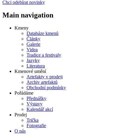
Chci odebírat novinky
Main navigation
Kmeny
Databáze kmenů
Články
Galerie
Videa
Tradice a festivaly
Jazyky
Literatura
Kmenové umění
Artefakty v prodeji
Archiv artefaktů
Obchodní podmínky
Pořádáme
Přednášky
Výstavy
Kalendář akcí
Prodej
Trička
Fotografie
O nás