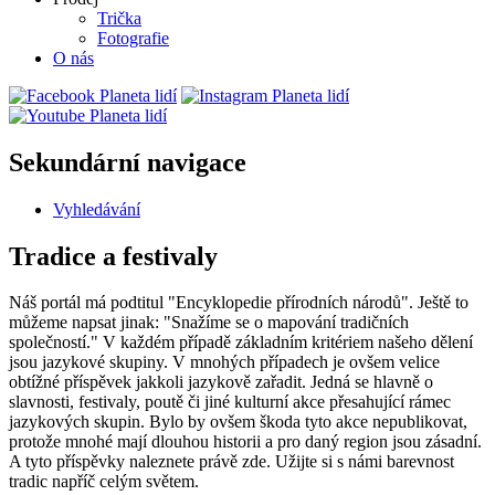
Trička
Fotografie
O nás
Sekundární navigace
Vyhledávání
Tradice a festivaly
Náš portál má podtitul "Encyklopedie přírodních národů". Ještě to
můžeme napsat jinak: "Snažíme se o mapování tradičních
společností." V každém případě základním kritériem našeho dělení
jsou jazykové skupiny. V mnohých případech je ovšem velice
obtížné příspěvek jakkoli jazykově zařadit. Jedná se hlavně o
slavnosti, festivaly, poutě či jiné kulturní akce přesahující rámec
jazykových skupin. Bylo by ovšem škoda tyto akce nepublikovat,
protože mnohé mají dlouhou historii a pro daný region jsou zásadní.
A tyto příspěvky naleznete právě zde. Užijte si s námi barevnost
tradic napříč celým světem.