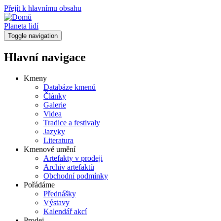
Přejít k hlavnímu obsahu
Planeta lidí
Toggle navigation
Hlavní navigace
Kmeny
Databáze kmenů
Články
Galerie
Videa
Tradice a festivaly
Jazyky
Literatura
Kmenové umění
Artefakty v prodeji
Archiv artefaktů
Obchodní podmínky
Pořádáme
Přednášky
Výstavy
Kalendář akcí
Prodej