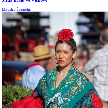
Jízda králů ve Vlčnově
Miroslav Švejnoha