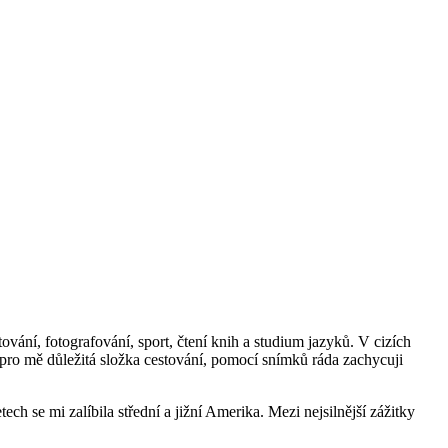
ání, fotografování, sport, čtení knih a studium jazyků. V cizích
e pro mě důležitá složka cestování, pomocí snímků ráda zachycuji
h se mi zalíbila střední a jižní Amerika. Mezi nejsilnější zážitky