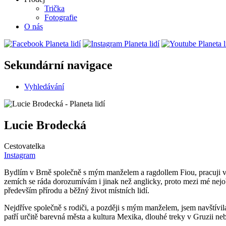
Trička
Fotografie
O nás
Sekundární navigace
Vyhledávání
Lucie Brodecká
Cestovatelka
Instagram
Bydlím v Brně společně s mým manželem a ragdollem Fiou, pracuji ve s
zemích se ráda dorozumívám i jinak než anglicky, proto mezi mé nejob
především přírodu a běžný život místních lidí.
Nejdříve společně s rodiči, a později s mým manželem, jsem navštívila
patří určitě barevná města a kultura Mexika, dlouhé treky v Gruzii ne