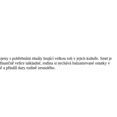
y s pohřebními rituály hrající velkou roli v jejich kultuře. Smrt je
 finančně velice nákladné, rodina si nechává balzamované ostatky v
mě a přináší dary rodině zesnulého.