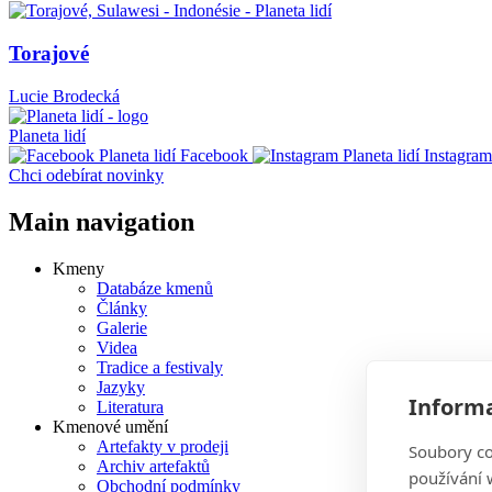
Torajové
Lucie Brodecká
Planeta lidí
Facebook
Instagram
Chci odebírat novinky
Main navigation
Kmeny
Databáze kmenů
Články
Galerie
Videa
Tradice a festivaly
Jazyky
Informa
Literatura
Kmenové umění
Artefakty v prodeji
Soubory co
Archiv artefaktů
používání w
Obchodní podmínky