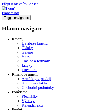
Přejít k hlavnímu obsahu
Planeta lidí
Toggle navigation
Hlavní navigace
Kmeny
Databáze kmenů
Články
Galerie
Videa
Tradice a festivaly
Jazyky
Literatura
Kmenové umění
Artefakty v prodeji
Archiv artefaktů
Obchodní podmínky
Pořádáme
Přednášky
Výstavy
Kalendář akcí
Prodej