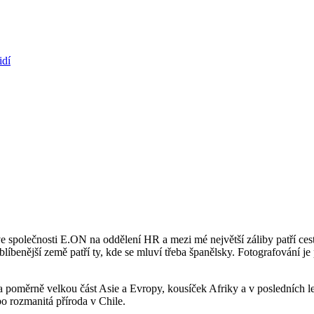
polečnosti E.ON na oddělení HR a mezi mé největší záliby patří cestov
líbenější země patří ty, kde se mluví třeba španělsky. Fotografování j
 poměrně velkou část Asie a Evropy, kousíček Afriky a v posledních letec
bo rozmanitá příroda v Chile.