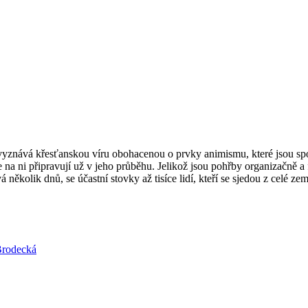
 vyznává křesťanskou víru obohacenou o prvky animismu, které jsou spojen
e na ni připravují už v jeho průběhu. Jelikož jsou pohřby organizačně a
několik dnů, se účastní stovky až tisíce lidí, kteří se sjedou z celé ze