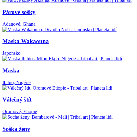
Párové sošky
Adanové, Ghana
Maska Wakaonna
Japonsko
Maska
Ibibio, Nigérie
Válečný štít
Oromové, Etiopie
Soška ženy