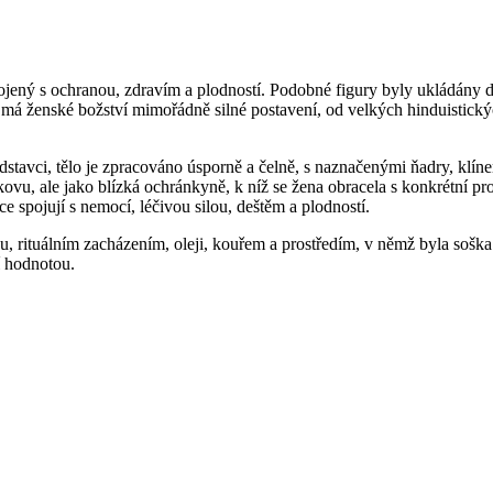
pojený s ochranou, zdravím a plodností. Podobné figury byly ukládány 
á ženské božství mimořádně silné postavení, od velkých hinduistických
tavci, tělo je zpracováno úsporně a čelně, s naznačenými ňadry, klínem,
u, ale jako blízká ochránkyně, k níž se žena obracela s konkrétní pro
zce spojují s nemocí, léčivou silou, deštěm a plodností.
, rituálním zacházením, oleji, kouřem a prostředím, v němž byla sošk
í hodnotou.