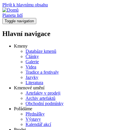
Přejít k hlavnímu obsahu
Planeta lidí
Toggle navigation
Hlavní navigace
Kmeny
Databáze kmenů
Články
Galerie
Videa
Tradice a festivaly
Jazyky
Literatura
Kmenové umění
Artefakty v prodeji
Archiv artefaktů
Obchodní podmínky
Pořádáme
Přednášky
Výstavy
Kalendář akcí
Prodej