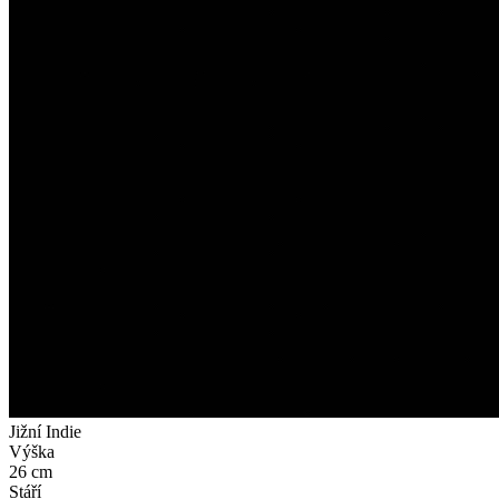
Jižní Indie
Výška
26 cm
Stáří