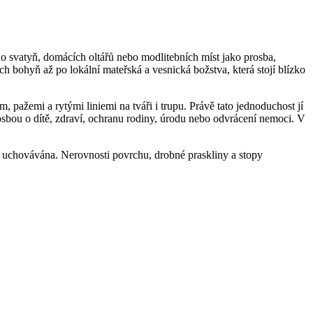
do svatyň, domácích oltářů nebo modlitebních míst jako prosba,
 bohyň až po lokální mateřská a vesnická božstva, která stojí blízko
 pažemi a rytými liniemi na tváři i trupu. Právě tato jednoduchost jí
sbou o dítě, zdraví, ochranu rodiny, úrodu nebo odvrácení nemoci. V
a uchovávána. Nerovnosti povrchu, drobné praskliny a stopy