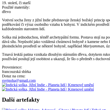
19. století, či starší
Použité materiály:
dřevo
Votivní socha ženy z jižní Indie představuje ženský božský princip s
poděkování či výraz osobního vztahu k bohyni. V indickém prostředí m
každodenním starostem lidí.
Soška má jednoduchou, téměř archetypální formu. Postava stojí na pods
dává sílu. Nepůsobí jako vzdálená chrámová bohyně z kamene nebo kov
jihoindickém prostředí se některé bohyně, například
Mariyamman
, ú
Tmavá lesklá patina vznikala dlouhým stárnutím dřeva, dotykem rukou
používání posilují její osobitost a ukazují, že šlo o předmět s duchovn
Provenience:
francouzská sbírka
Dotaz na cenu:
svejnoha@gmail.com
Další artefakty