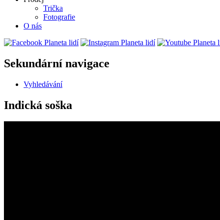
Trička
Fotografie
O nás
Sekundární navigace
Vyhledávání
Indická soška