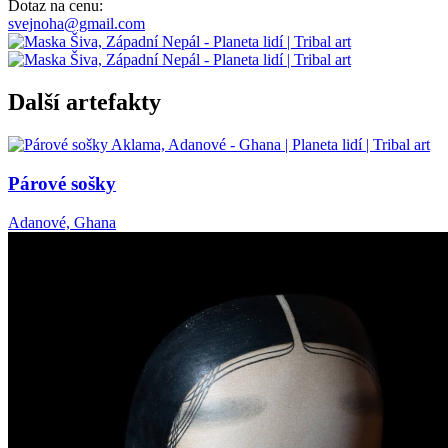
Dotaz na cenu:
svejnoha@gmail.com
Další artefakty
Párové sošky
Adanové, Ghana