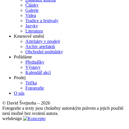
Články
Galerie
Videa
Tradice a festivaly
Jazyky
Literatura
Kmenové umění
Artefakty v prodeji
Archiv artefaktů
Obchodní podmínky
Pořádáme
Přednášky
Výstavy
Kalendář akcí
Prodej
Trička
Fotografie
O nás
© David Švejnoha – 2026
Fotografie a texty jsou chráněny autorským právem a jejich použití
není možné bez svolení autora.
webdesign