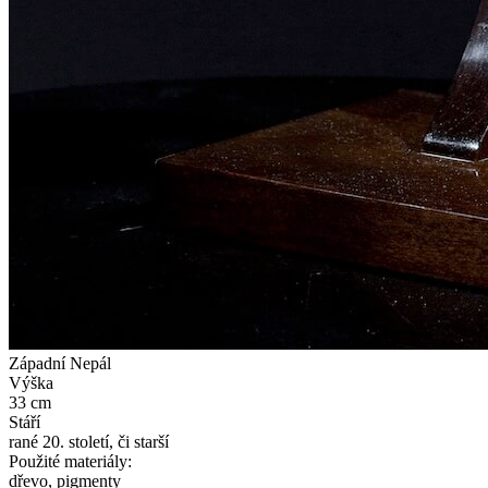
Západní Nepál
Výška
33 cm
Stáří
rané 20. století, či starší
Použité materiály:
dřevo, pigmenty