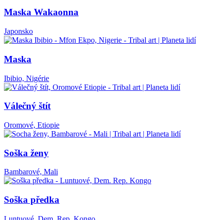
Maska Wakaonna
Japonsko
Maska
Ibibio, Nigérie
Válečný štít
Oromové, Etiopie
Soška ženy
Bambarové, Mali
Soška předka
Luntuové, Dem. Rep. Kongo