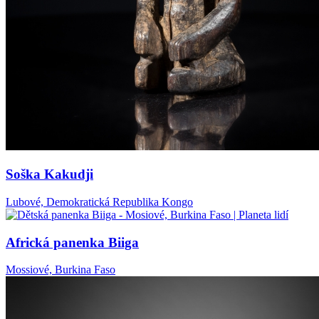
Soška Kakudji
Lubové, Demokratická Republika Kongo
Africká panenka Biiga
Mossiové, Burkina Faso