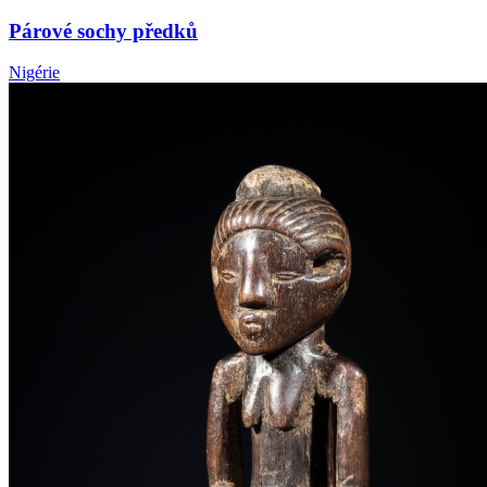
Párové sochy předků
Nigérie