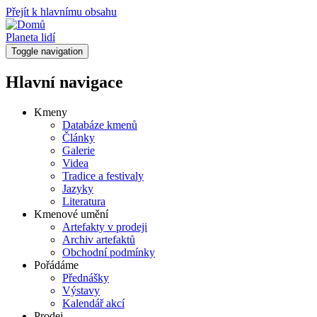
Přejít k hlavnímu obsahu
Planeta lidí
Toggle navigation
Hlavní navigace
Kmeny
Databáze kmenů
Články
Galerie
Videa
Tradice a festivaly
Jazyky
Literatura
Kmenové umění
Artefakty v prodeji
Archiv artefaktů
Obchodní podmínky
Pořádáme
Přednášky
Výstavy
Kalendář akcí
Prodej