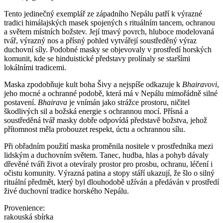
Tento jedinečný exemplář ze západního Nepálu patří k výrazné
tradici himálajských masek spojených s rituálním tancem, ochranou
a světem místních božstev. Její tmavý povrch, hluboce modelovaná
tvář, výrazný nos a přísný pohled vytvářejí soustředěný výraz
duchovní síly. Podobné masky se objevovaly v prostředí horských
komunit, kde se hinduistické představy prolínaly se staršími
lokálními tradicemi.
Maska zpodobňuje kult boha Šivy a nejspíše odkazuje k
Bhairavovi
,
jeho mocné a ochranné podobě, která má v Nepálu mimořádně silné
postavení.
Bhairava
je vnímán jako strážce prostoru, ničitel
škodlivých sil a božská energie s ochrannou mocí. Přísná a
soustředěná tvář masky dobře odpovídá představě božstva, jehož
přítomnost měla probouzet respekt, úctu a ochrannou sílu.
Při obřadním použití maska proměnila nositele v prostředníka mezi
lidským a duchovním světem. Tanec, hudba, hlas a pohyb dávaly
dřevěné tváři život a otevíraly prostor pro prosbu, ochranu, léčení i
očistu komunity. Výrazná patina a stopy stáří ukazují, že šlo o silný
rituální předmět, který byl dlouhodobě užíván a předáván v prostředí
živé duchovní tradice horského Nepálu.
Provenience:
rakouská sbírka