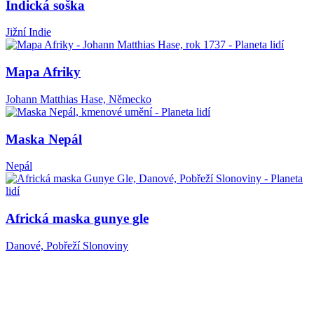
Indická soška
Jižní Indie
Mapa Afriky
Johann Matthias Hase, Německo
Maska Nepál
Nepál
Africká maska gunye gle
Danové, Pobřeží Slonoviny