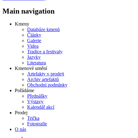
Main navigation
Kmeny
Databáze kmenů
Články
Galerie
Videa
Tradice a festivaly
Jazyky
Literatura
Kmenové umění
Artefakty v prodeji
Archiv artefaktů
Obchodní podmínky
Pořádáme
Přednášky
Výstavy
Kalendář akcí
Prodej
Trička
Fotografie
O nás