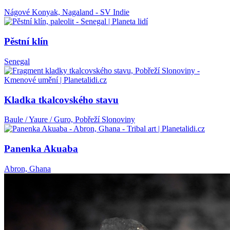
Nágové Konyak, Nagaland - SV Indie
Pěstní klín
Senegal
Kladka tkalcovského stavu
Baule / Yaure / Guro, Pobřeží Slonoviny
Panenka Akuaba
Abron, Ghana