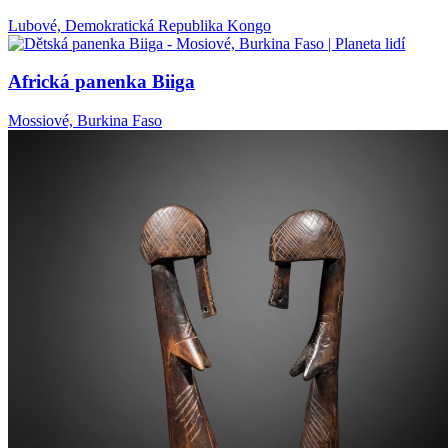
Lubové, Demokratická Republika Kongo
Africká panenka Biiga
Mossiové, Burkina Faso