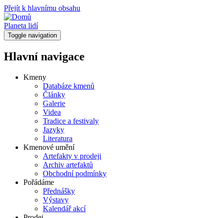
Přejít k hlavnímu obsahu
Planeta lidí
Toggle navigation
Hlavní navigace
Kmeny
Databáze kmenů
Články
Galerie
Videa
Tradice a festivaly
Jazyky
Literatura
Kmenové umění
Artefakty v prodeji
Archiv artefaktů
Obchodní podmínky
Pořádáme
Přednášky
Výstavy
Kalendář akcí
Prodej