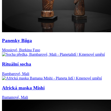
Panenky Biiga
Mossiové, Burkina Faso
Rituální socha
Bambarové, Mali
Africká maska Mishi
Bamanové, Mali