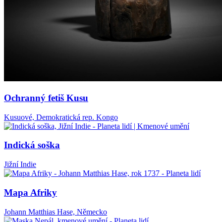
Ochranný fetiš Kusu
Kusuové, Demokratická rep. Kongo
Indická soška
Jižní Indie
Mapa Afriky
Johann Matthias Hase, Německo