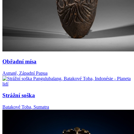
Obřadní mísa
Asmaté, Západní Papua
Strážní soška
Batakové Toba, Sumatra