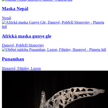
Maska Nepál
Nepál
Africká maska gunye gle
Danové, Pobřeží Slonoviny
Punamhan
Ifugaové, Filipíny, Luzon