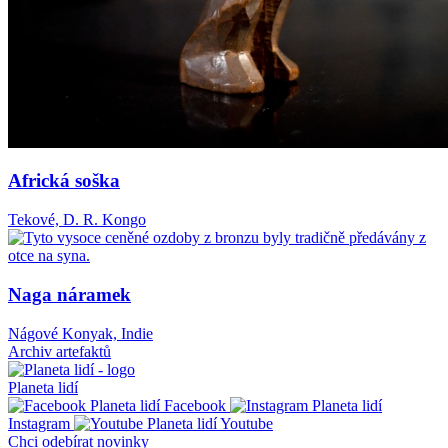
Africká soška
Tekové, D. R. Kongo
Naga náramek
Nágové Konyak, Indie
Archiv artefaktů
Planeta lidí
Facebook
Instagram
Youtube
Chci odebírat novinky