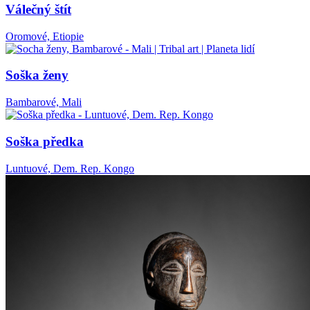
Válečný štít
Oromové, Etiopie
Soška ženy
Bambarové, Mali
Soška předka
Luntuové, Dem. Rep. Kongo