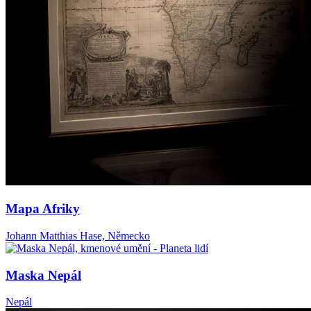
Mapa Afriky
Johann Matthias Hase, Německo
Maska Nepál
Nepál