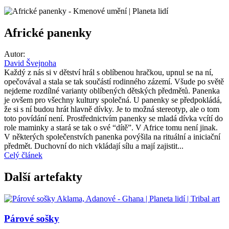
Africké panenky
Autor:
David Švejnoha
Každý z nás si v dětství hrál s oblíbenou hračkou, upnul se na ní,
opečovával a stala se tak součástí rodinného zázemí. Všude po světě
nejdeme rozdílné varianty oblíbených dětských předmětů. Panenka
je ovšem pro všechny kultury společná. U panenky se předpokládá,
že si s ní budou hrát hlavně dívky. Je to možná stereotyp, ale o tom
toto povídání není. Prostřednictvím panenky se mladá dívka vcítí do
role maminky a stará se tak o své “dítě”. V Africe tomu není jinak.
V některých společenstvích panenka povýšila na rituální a iniciační
předmět. Duchovní do nich vkládají sílu a mají zajistit...
Celý článek
Další artefakty
Párové sošky