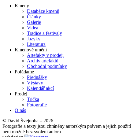
Kmeny
Databáze kmenů
Main
Články
navigation
Galerie
Videa
Tradice a festivaly
Jazyky
Literatura
Kmenové umění
Artefakty v prodeji
Archiv artefaktů
Obchodní podmínky
Pořádáme
Přednášky
Výstavy
Kalendář akcí
Prodej
Trička
Fotografie
O nás
© David Švejnoha – 2026
Fotografie a texty jsou chráněny autorským právem a jejich použití
není možné bez svolení autora.