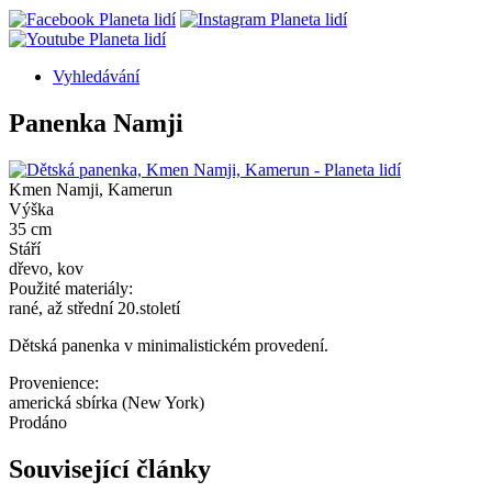
Vyhledávání
Sekundární
Panenka Namji
navigace
Kmen Namji, Kamerun
Výška
35 cm
Stáří
dřevo, kov
Použité materiály:
rané, až střední 20.století
Dětská panenka v minimalistickém provedení.
Provenience:
americká sbírka (New York)
Prodáno
Související články