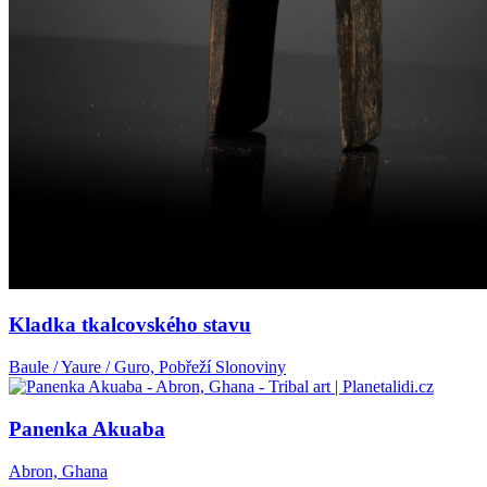
Kladka tkalcovského stavu
Baule / Yaure / Guro, Pobřeží Slonoviny
Panenka Akuaba
Abron, Ghana