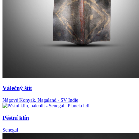
Válečný štít
Nágové Konyak, Nagaland - SV Indie
Pěstní klín
Senegal