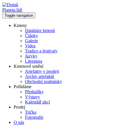
Přejít
k
Planeta lidí
hlavnímu
Toggle navigation
obsahu
Kmeny
Databáze kmenů
Hlavní
Články
navigace
Galerie
Videa
Tradice a festivaly
Jazyky
Literatura
Kmenové umění
Artefakty v prodeji
Archiv artefaktů
Obchodní podmínky
Pořádáme
Přednášky
Výstavy
Kalendář akcí
Prodej
Trička
Fotografie
O nás