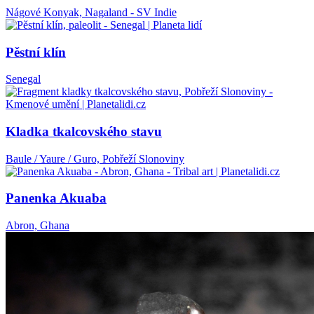
Nágové Konyak, Nagaland - SV Indie
Pěstní klín
Senegal
Kladka tkalcovského stavu
Baule / Yaure / Guro, Pobřeží Slonoviny
Panenka Akuaba
Abron, Ghana