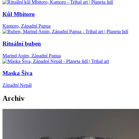
Kůl Mbitoro
Kamoro, Západní Papua
Rituální buben
Marind Anim, Západní Papua
Maska Šiva
Západní Nepál
Archiv