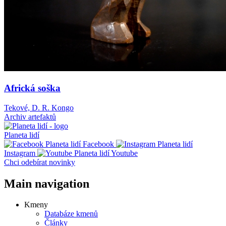
Africká soška
Tekové, D. R. Kongo
Archiv artefaktů
Planeta lidí
Facebook
Instagram
Youtube
Chci odebírat novinky
Main navigation
Kmeny
Databáze kmenů
Články