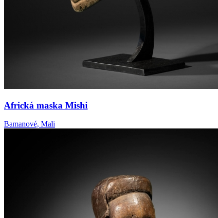
Africká maska Mishi
Bamanové, Mali