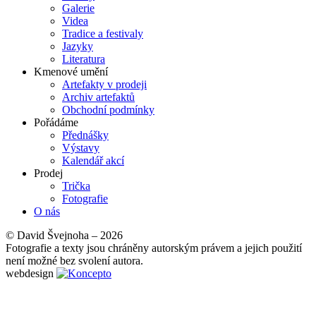
Galerie
Videa
Tradice a festivaly
Jazyky
Literatura
Kmenové umění
Artefakty v prodeji
Archiv artefaktů
Obchodní podmínky
Pořádáme
Přednášky
Výstavy
Kalendář akcí
Prodej
Trička
Fotografie
O nás
© David Švejnoha – 2026
Fotografie a texty jsou chráněny autorským právem a jejich použití
není možné bez svolení autora.
webdesign