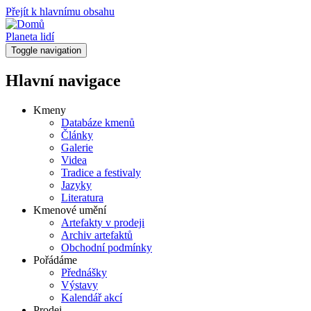
Přejít k hlavnímu obsahu
Planeta lidí
Toggle navigation
Hlavní navigace
Kmeny
Databáze kmenů
Články
Galerie
Videa
Tradice a festivaly
Jazyky
Literatura
Kmenové umění
Artefakty v prodeji
Archiv artefaktů
Obchodní podmínky
Pořádáme
Přednášky
Výstavy
Kalendář akcí
Prodej