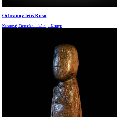
Ochranný fetiš Kusu
Kusuové, Demokratická rep. Kongo