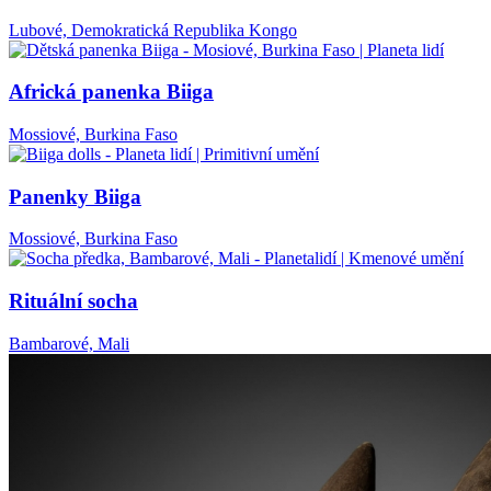
Lubové, Demokratická Republika Kongo
Africká panenka Biiga
Mossiové, Burkina Faso
Panenky Biiga
Mossiové, Burkina Faso
Rituální socha
Bambarové, Mali