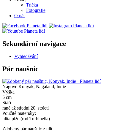
Trička
Fotografie
O nás
Sekundární navigace
Vyhledávání
Pár naušnic
Nágové Konyak, Nagaland, Indie
Výška
5 cm
Stáří
rané až střední 20. století
Použité materiály:
ulita plže (rod Turbinella)
Zdobený pár náušnic z ulit.