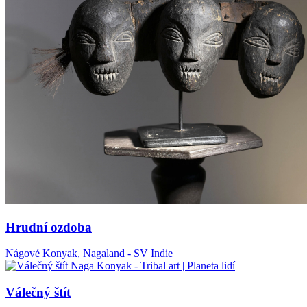
Hrudní ozdoba
Nágové Konyak, Nagaland - SV Indie
Válečný štít