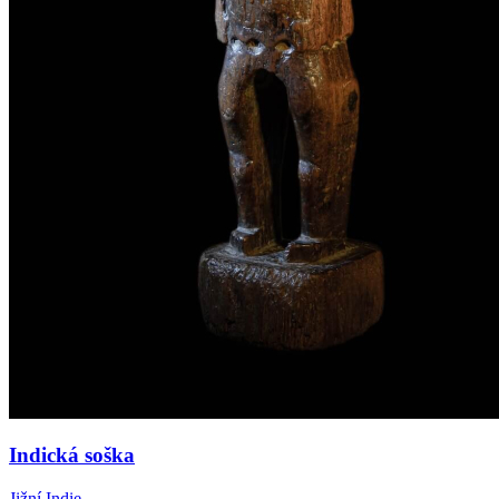
Indická soška
Jižní Indie