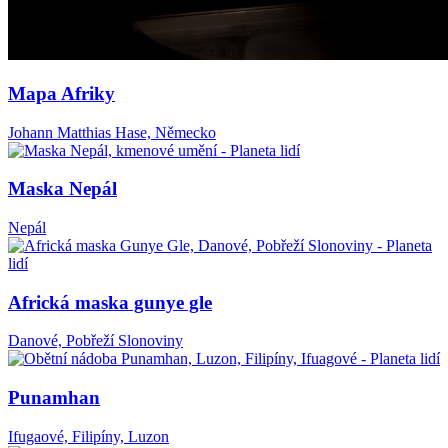
Mapa Afriky
Johann Matthias Hase, Německo
Maska Nepál
Nepál
Africká maska gunye gle
Danové, Pobřeží Slonoviny
Punamhan
Ifugaové, Filipíny, Luzon